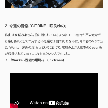
2. 今週の音楽 『CITRINE - 咲良ゆの』
作曲は
高城みよ
さん。船に揺られているようなコード進行が不安定なが
ら癒し要素として作用する不思議な１曲です。ちなみに、今年春のM3で出
た 『Works -邂逅の坩堝-』 というCDにて、高城みよさん歌唱のCover版
が収録されています。これもまたいいんですよね。
→
『Works -邂逅の坩堝-』 (inktrans)