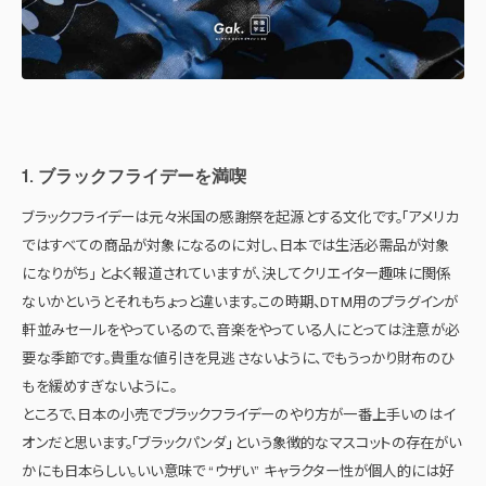
1. ブラックフライデーを満喫
ブラックフライデーは元々米国の感謝祭を起源とする文化です。「アメリカ
ではすべての商品が対象になるのに対し、日本では生活必需品が対象
になりがち」 とよく報道されていますが、決してクリエイター趣味に関係
ないかというとそれもちょっと違います。この時期、DTM用のプラグインが
軒並みセールをやっているので、音楽をやっている人にとっては注意が必
要な季節です。貴重な値引きを見逃さないように、でもうっかり財布のひ
もを緩めすぎないように。
ところで、日本の小売でブラックフライデーのやり方が一番上手いのはイ
オンだと思います。「ブラックパンダ」 という象徴的なマスコットの存在がい
かにも日本らしい。いい意味で “ウザい” キャラクター性が個人的には好