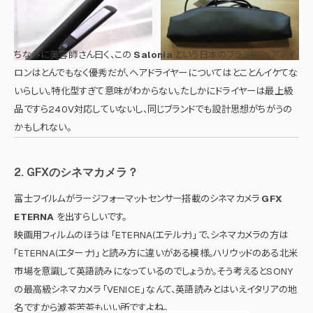
ちなみに美容師さん曰く、この
Salonia
という日本のブランド、ヘアアイ
ロンはとんでもなく優秀だが、ヘアドライヤーについてはとことんイケてな
いらしい。特化型すぎて意味がわからない。たしかにドライヤーは最上級
品ですら240V対応していないし、同じブランドでも設計思想がちがうの
かもしれない。
2. GFXのシネマカメラ？
富士フイルムがラージフォーマットセンサー搭載のシネマカメラ
GFX
ETERNA
を出すらしいです。
映画用フィルムのほうは 「ETERNA(エテルナ)」 で、シネマカメラの方は
「ETERNA(エターナ)」 と読み方に違いがある模様。ハリウッドのある北米
市場を意識して英語読みになっているのでしょうか。そう考えるとSONY
の最高級シネマカメラ 「VENICE」 なんて、英語読みとはいえイタリアの地
名ですから滅茶苦茶もいい所ですよね。