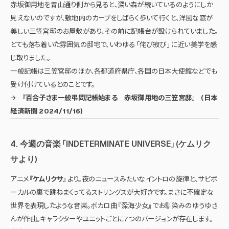
赤坂御用地を青山通り側から見ると、深い森が続いているのようにしか
見えないのですが、敷地内のカーブをしばらく歩いて行くと、洋風な窓が
美しい三笠宮邸のお屋敷があり、その前に記帳台が設けられていました。
とても落ち着いた雰囲気の邸宅で、いわゆる 「侘び寂び」 に近い美学を感
じ取りました。
一般記帳は三笠宮邸のほか、各都道府県庁、各国の日本大使館などでも
受け付けているとのことです。
→
『百合子さま一般弔問記帳始まる 赤坂御用地の三笠宮邸』 (日本
経済新聞 2024/11/16)
4. 今週の音楽 「INDETERMINATE UNIVERSE」 (ケムリク
サより)
アニメ
『ケムリクサ』
より。夜のニュースみたいなイントロの旋律と、サビボ
ーカルの裏で跳ねまくってるストリングスが大好きです。まさに不確定な
世界を表現したような音楽。ボカロ曲 『深海少女』 でお馴染みのゆうゆさ
んが作曲。キャラクターやユニットごとに7つのバージョンが存在します。