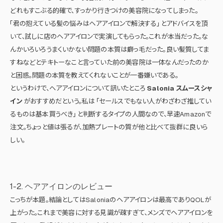
どれもすこぶる的確で、すっかり行きつけの美容院になってしまった。
「君の抱えている髪の悩みはヘアアイロンで解決する」 とアドバイスを頂
いて、試しに店のヘアアイロンで実演してもらった。これが本当だった。な
んかいろいろうまくいかない問題の本質は癖っ毛だった。良い髪質してま
すねなどとテキトーなこと言っていた前の美容院は一体なんだったのか
と困惑。問題の本質を教えてくれないことが一番嫌いである。
というわけで、ヘアアイロンについて訊いたところ
Salonia スムースシャ
イン
がおすすめだという。私は 「セールスでもない人がわざわざ推してい
るものは基本買うべき」 と判断するタイプの人間なので、早速Amazonで
注文。ちょっと値は張るが、加熱プレートの質が他と比べて抜群に良いら
しい。
1-2. ヘアアイロンのレビュー
こっちが本題。結論としてはSaloniaのヘアアイロンは最高でありQOLが
上がった。これまで美容に対する見識が疎すぎて、メンズでヘアアイロンを