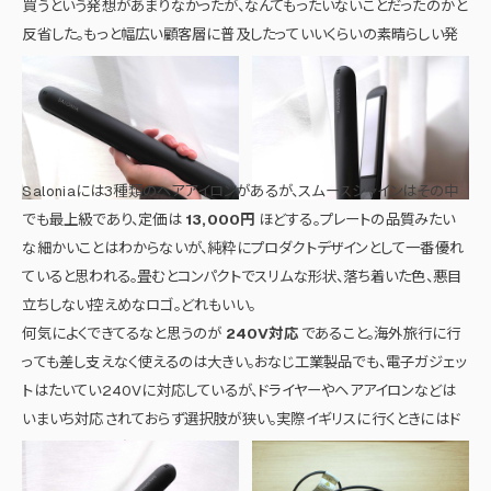
買うという発想があまりなかったが、なんてもったいないことだったのかと
反省した。もっと幅広い顧客層に普及したっていいくらいの素晴らしい発
明だと言える。
Saloniaには3種類のヘアアイロンがあるが、スムースシャインはその中
でも最上級であり、定価は
13,000円
ほどする。プレートの品質みたい
な細かいことはわからないが、純粋にプロダクトデザインとして一番優れ
ていると思われる。畳むとコンパクトでスリムな形状、落ち着いた色、悪目
立ちしない控えめなロゴ。どれもいい。
何気によくできてるなと思うのが
240V対応
であること。海外旅行に行
っても差し支えなく使えるのは大きい。おなじ工業製品でも、電子ガジェッ
トはたいてい240Vに対応しているが、ドライヤーやヘアアイロンなどは
いまいち対応されておらず選択肢が狭い。実際イギリスに行くときにはド
ライヤーの買い直しを迫られた。