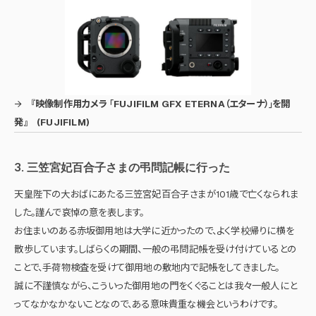
→
『映像制作用カメラ 「FUJIFILM GFX ETERNA（エターナ）」を開
発』 (FUJIFILM)
3. 三笠宮妃百合子さまの弔問記帳に行った
天皇陛下の大おばにあたる三笠宮妃百合子さまが101歳で亡くなられま
した。謹んで哀悼の意を表します。
お住まいのある赤坂御用地は大学に近かったので、よく学校帰りに横を
散歩しています。しばらくの期間、一般の弔問記帳を受け付けているとの
ことで、手荷物検査を受けて御用地の敷地内で記帳をしてきました。
誠に不謹慎ながら、こういった御用地の門をくぐることは我々一般人にと
ってなかなかないことなので、ある意味貴重な機会というわけです。