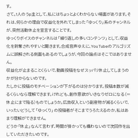
す。
さて。1人のうp主として、私にはちょっとよくわからない場面があります。そ
れは、何らかの理由で収益化を外れてしまった 「ゆっくり」 系のチャンネル
が、突然活動休止を宣言することです。
ゆっくりボイスのチャンネルは 「繰り返しの多いコンテンツ」 として、収益
化を剥奪されやすいと聞きます。合成音声ゆえに、YouTubeのアルゴリズ
ムに誤解される側面もあるのでしょうが、今回の論点はそこではありませ
ん。
収益化が止まることくらいで、動画投稿をなぜスッパリ休止してしまうの
かが分からないのです。
たしかに投稿のモチベーションが下がるのは分かります。投稿本数が減
るくらいなら理解できます。けれども、創作意欲がいきなりゼロになる（＝
休止にまで陥る）ものでしょうか。広告収入という副産物が減るくらいで、
いったいどうして 「ゆっくり」 の投稿者がそこまでうろたえるのか、私はあ
まり理解ができません。
どうか 「休止」 なんて言わず、時間が掛かっても構わないので次回作を出
していただきたいのです。