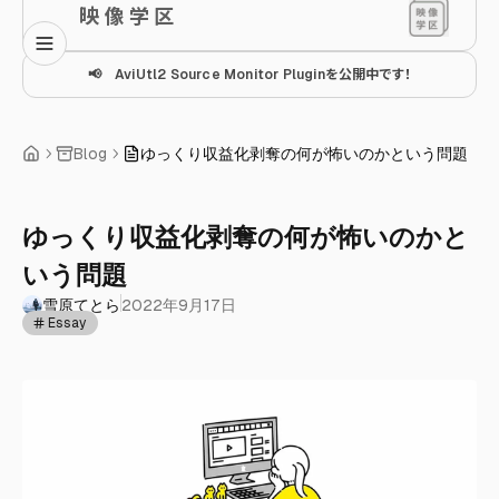
映 像 学 区
📢 AviUtl2 Source Monitor Pluginを公開中です！
Blog
ゆっくり収益化剥奪の何が怖いのかという問題
ゆっくり収益化剥奪の何が怖いのかと
いう問題
雪原てとら
2022年9月17日
Essay