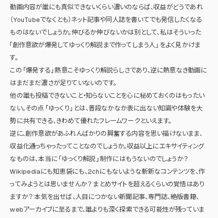
動画内容が誰にも真似できないくらい濃いのならば、収益がどうであれ
（YouTubeでなくとも）ネット記事や同人誌を書いてでも発信したくなる
ものはないでしょうか。伸びるか伸びないかは別として、私はそういった
「創作意欲が爆発してゆっくり解説まで作ってしまう人」 をよく見かけま
す。
この 「爆発する」 熱意こそゆっくり解説らしさであり、逆に熱意なき動画に
はまだまだ濃さが足りていないのです。
他の誰も投稿できないこと・知らないことを心に秘めておくのはもったい
ない。その点 「ゆっくり」 とは、普段なかなか表に出ない知識や体験を大
勢に共有できる、きわめて優れたフレームワークといえます。
逆に、創作意欲があふれんばかりの興奮する内容を思い描けないまま、
収益化通っちゃったってことなのでしょうか。収益以上にエキサイティング
なものは、本当に 「ゆっくり解説」 制作にはもうないのでしょうか？
Wikipediaにも知恵袋にも、2chにもないような斬新なコンテンツを、作
ってみようとは思いませんか？ まとめサイトを超えるくらいの覚悟はあり
ますか？ 本気を出せば、人目につかない新聞記事、専門誌、絶版書籍、
webアーカイブに至るまで、誰よりも深く探索できる可能性が残っていま