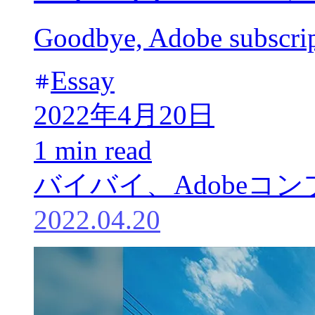
Goodbye, Adobe subscrip
Essay
2022年4月20日
1 min read
バイバイ、Adobeコ
2022.04.20