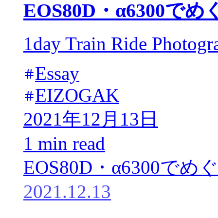
EOS80D・α6300
1day Train Ride Photogr
Essay
EIZOGAK
2021年12月13日
1 min read
EOS80D・α6300で
2021.12.13