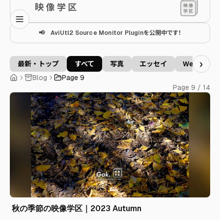
映 像 学 区
📢 AviUtl2 Source Monitor Pluginを公開中です！
›
最新・トップ
すべて
写真
エッセイ
Website
Blog
Page 9
Page 9 / 14
秋の季節の映像学区｜2023 Autumn