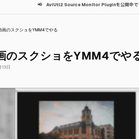
📢 AviUtl2 Source Monitor Pluginを公開中
動画のスクショをYMM4でやる
画のスクショをYMM4でや
月13日