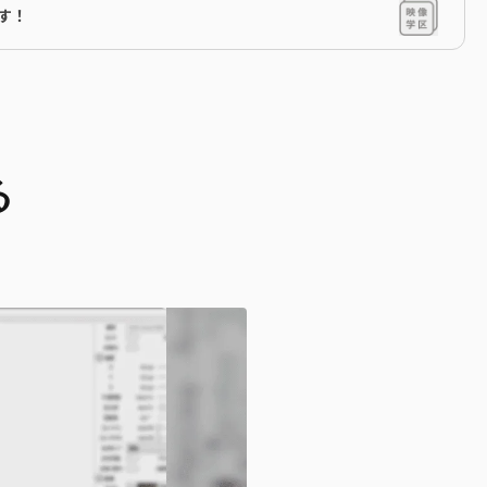
です！
る