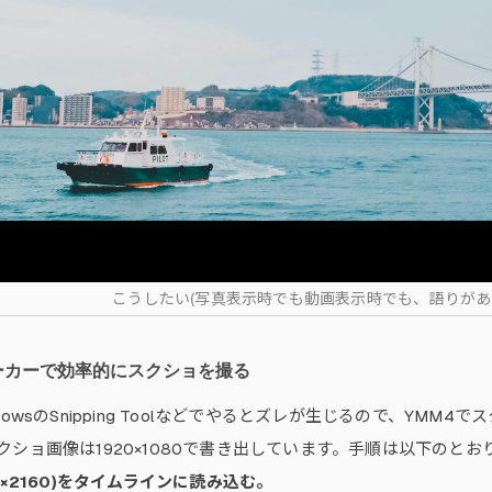
こうしたい(写真表示時でも動画表示時でも、語りがあ
ーカーで効率的にスクショを撮る
dowsのSnipping Toolなどでやるとズレが生じるので、YM
ショ画像は1920×1080で書き出しています。手順は以下のとお
0×2160)をタイムラインに読み込む。