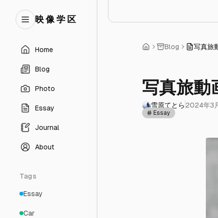
映 像 学 区
Blog
写真旅
Home
Blog
写真旅動
Photo
雪原てとら
2024年3
Essay
Essay
Journal
About
Tags
Essay
Car