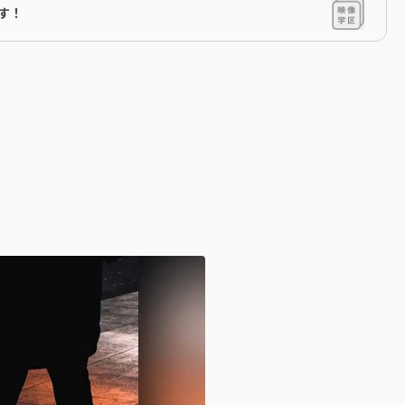
です！
る