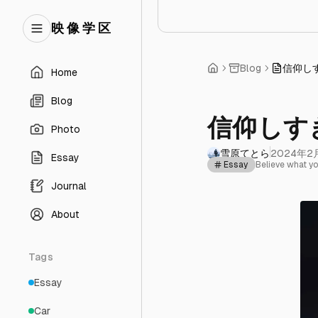
映 像 学 区
Blog
信仰し
Home
Blog
信仰しす
Photo
雪原てとら
2024年2
Essay
Essay
Believe what yo
Journal
About
Tags
Essay
Car