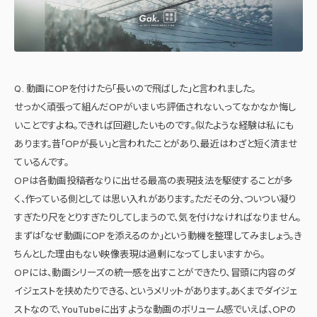
Q. 動画にOPを付けたら「長いので飛ばした」と言われました。
せっかく頑張って組んだOPがいまいち評価されない、ってなかなか悔し
いことですよね。できれば回避したいものです。似たような経験は私にも
あります。昔「OPが長い」と言われたことがあり、最近はわざと短く済ませ
ているんです。
OPは各動画投稿者なりに出せる最高の表現技法を駆使することが多
く、作っている側としては思い入れがあります。ただその分、ついつい凝り
すぎたり尺をとりすぎたりしてしまうので、気を付けなければなりません。
まずは「なぜ動画にOPを添えるのか」という動機を整理してみましょう。き
ちんとした理由もない映像表現は過剰になってしまいますから。
OPには、動画シリーズの統一感を出すことができたり、冒頭に内容のダ
イジェストを挟めたりできる、というメリットがあります。あくまでダイジェ
ストなので、YouTubeに出すような動画のボリューム感でいえば、OPの