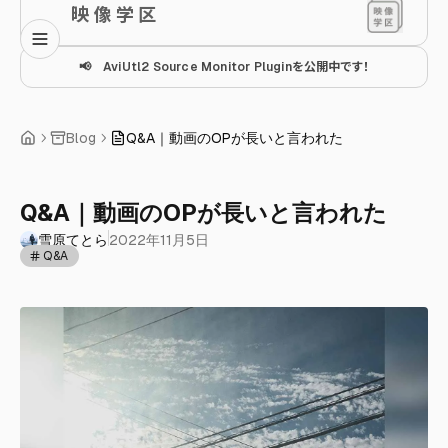
映 像 学 区
📢 AviUtl2 Source Monitor Pluginを公開中です！
Blog
Q&A｜動画のOPが長いと言われた
Q&A｜動画のOPが長いと言われた
雪原てとら
2022年11月5日
Q&A