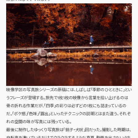
映像学区の写真旅シリーズの原稿には、しばしば「季節のひとときに」とい
うフレーズが登場する。旅先で1枚1枚の映像から言葉を拾い上げるのは
骨の折れる作業だが、「四季」の彩りは必ずどの1枚にも詰まっているの
だ。「ボケ感」「色味」「露出」といったテクニックの説明とはまた違う、それぞ
れの空間の味が写真には残っている。
最後に制作したゆっくり写真旅は「銚子・犬吠」回だった。撮影した時期は、
自転車を漕いでいるだけでクラクラするような真夏。動画を出さないうち