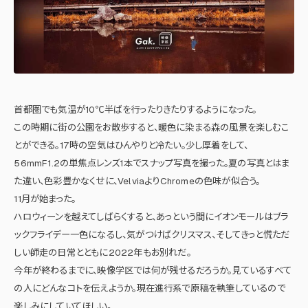
首都圏でも気温が10℃半ばを行ったりきたりするようになった。
この時期に街の公園をお散歩すると、暖色に染まる森の風景を楽しむこ
とができる。17時の空気はひんやりと冷たい。少し厚着をして、
56mmF1.2の単焦点レンズ1本でスナップ写真を撮った。夏の写真とはま
た違い、色彩豊かなくせに、VelviaよりChromeの色味が似合う。
11月が始まった。
ハロウィーンを越えてしばらくすると、あっという間にイオンモールはブラ
ックフライデー一色になるし、気がつけばクリスマス、そしてきっと慌ただ
しい師走の日常とともに2022年もお別れだ。
今年が終わるまでに、映像学区では何が残せるだろうか。見ているすべて
の人にどんなコトを伝えようか。現在進行系で原稿を執筆しているので
楽しみにしていてほしい。