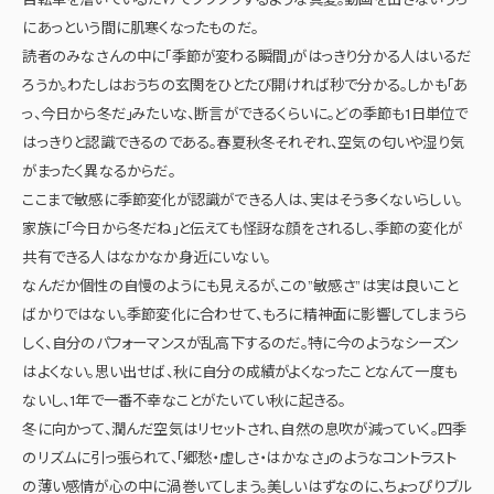
にあっという間に肌寒くなったものだ。
読者のみなさんの中に「季節が変わる瞬間」がはっきり分かる人はいるだ
ろうか。わたしはおうちの玄関をひとたび開ければ秒で分かる。しかも「あ
っ、今日から冬だ」みたいな、断言ができるくらいに。どの季節も1日単位で
はっきりと認識できるのである。春夏秋冬それぞれ、空気の匂いや湿り気
がまったく異なるからだ。
ここまで敏感に季節変化が認識ができる人は、実はそう多くないらしい。
家族に「今日から冬だね」と伝えても怪訝な顔をされるし、季節の変化が
共有できる人はなかなか身近にいない。
なんだか個性の自慢のようにも見えるが、この”敏感さ”は実は良いこと
ばかりではない。季節変化に合わせて、もろに精神面に影響してしまうら
しく、自分のパフォーマンスが乱高下するのだ。特に今のようなシーズン
はよくない。思い出せば、秋に自分の成績がよくなったことなんて一度も
ないし、1年で一番不幸なことがたいてい秋に起きる。
冬に向かって、潤んだ空気はリセットされ、自然の息吹が減っていく。四季
のリズムに引っ張られて、「郷愁・虚しさ・はかなさ」のようなコントラスト
の薄い感情が心の中に渦巻いてしまう。美しいはずなのに、ちょっぴりブル