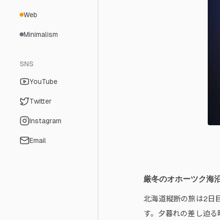
Web
Minimalism
SNS
YouTube
Twitter
Instagram
Email
厳冬のオホーツク海
北海道縦断の旅は2日
す。夕暮れの差し迫る