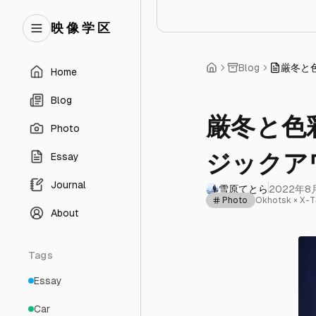
映 像 学 区
Blog
厳冬と色
Home
Blog
厳冬と色彩
Photo
ジックア
Essay
Journal
雪原てとら
2022年8
Photo
Okhotsk × X-T3
About
Tags
Essay
Car