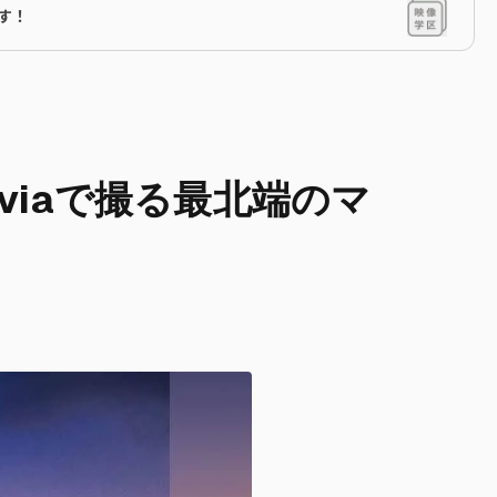
です！
lviaで撮る最北端のマ